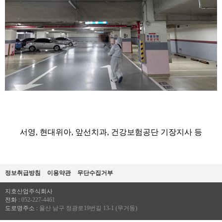
서영
,
현대위아
,
앞선치과
,
건강보험공단 기장지사 등
정보취급방침
이용약관
무단수집거부
지호산업주식회사
전화 :
052-227-4461
도로명주소 :
울산 남구 정광로19번길 13-1 (무거동)