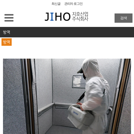
최신글
관리자 로그인
공장청소
검색
외벽청소
방역
방역
준공청소
물탱크청소
이사/입주청소
특수 화재청소
방역
방역