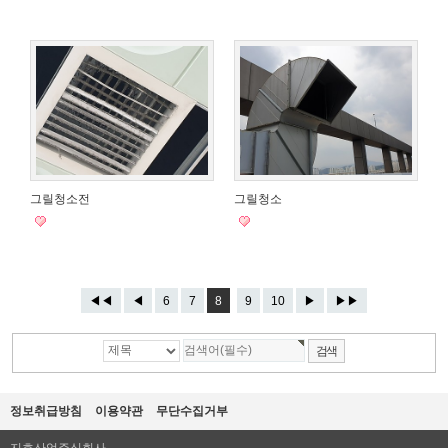
그릴청소전
그릴청소
◀◀
◀
6
7
8
9
10
▶
▶▶
정보취급방침
이용약관
무단수집거부
지호산업주식회사