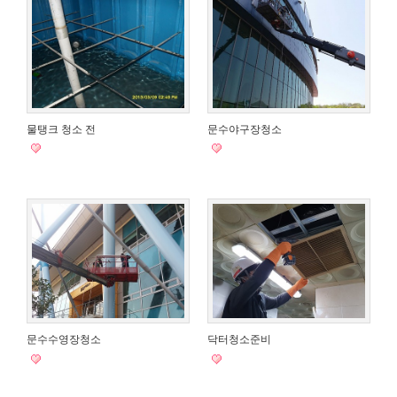
물탱크 청소 전
문수야구장청소
문수수영장청소
닥터청소준비