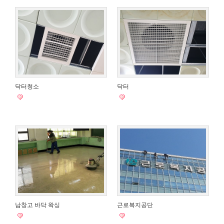
닥터청소
닥터
남창고 바닥 왁싱
근로복지공단