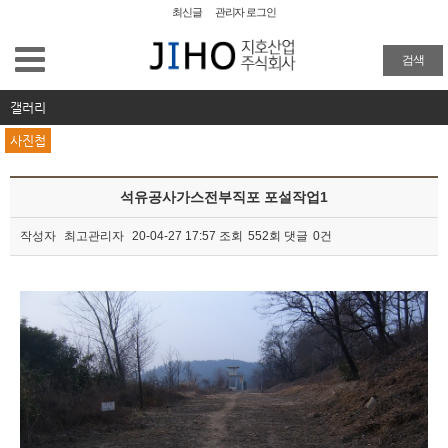
최신글
관리자 로그인
공장청소
검색
외벽청소
갤러리
사진첩
준공청소
석유공사가스전부직포 포설작업1
물탱크청소
작성자
최고관리자
20-04-27 17:57
조회
552회
댓글
0건
이사/입주청소
본문
특수 화재청소
방역
주요업무 및 실적