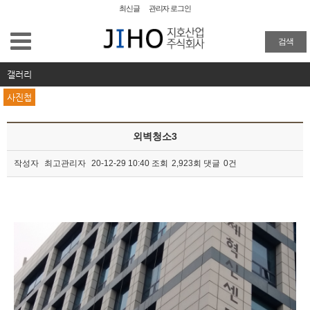
최신글
관리자 로그인
공장청소
검색
외벽청소
갤러리
사진첩
준공청소
외벽청소3
물탱크청소
작성자
최고관리자
20-12-29 10:40
조회
2,923회
댓글
0건
이사/입주청소
본문
특수 화재청소
방역
주요업무 및 실적