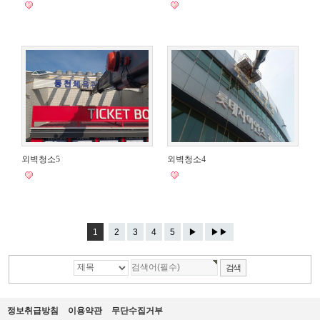
외벽청소5
외벽청소4
1
2
3
4
5
▶
▶▶
정보취급방침
이용약관
무단수집거부