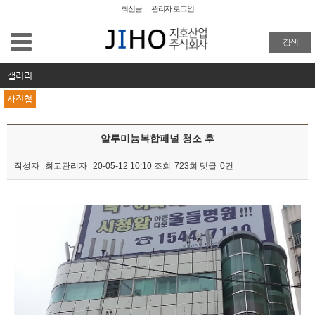
최신글
관리자 로그인
공장청소
검색
외벽청소
갤러리
사진첩
준공청소
알루미늄복합패널 청소 후
물탱크청소
작성자
최고관리자
20-05-12 10:10
조회
723회
댓글
0건
이사/입주청소
본문
특수 화재청소
방역
주요업무 및 실적