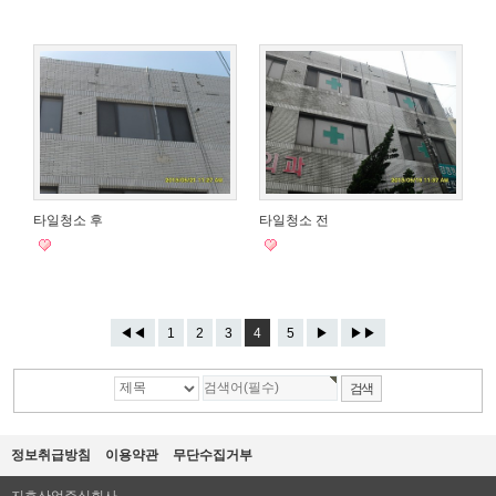
타일청소 후
타일청소 전
◀◀
1
2
3
4
5
▶
▶▶
정보취급방침
이용약관
무단수집거부
지호산업주식회사