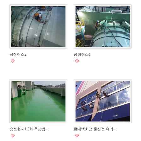
공장청소2
공장청소1
송정현대1,2차 옥상방…
현대백화점 울산점 유리…