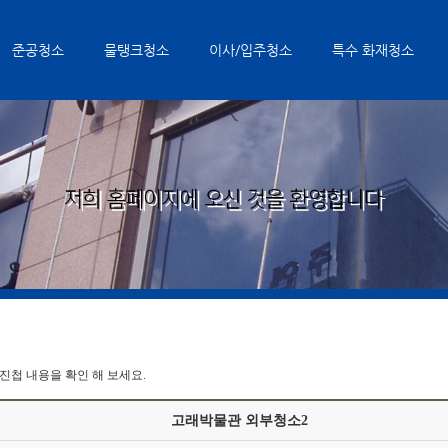
준공청소
물탱크청소
이사/입주청소
특수 화재청소
첩 내용을 확인 해 보세요.
고래박물관 외부청소2