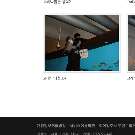
고래박물관 방역2
고래
고래닥터청소4
고래
개인정보취급방침
서비스이용약관
이메일주소 무단수집
상호명 :
지호산업주식회사
전화 :
052-227-4461