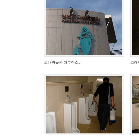
고래박물관 외부청소3
고래