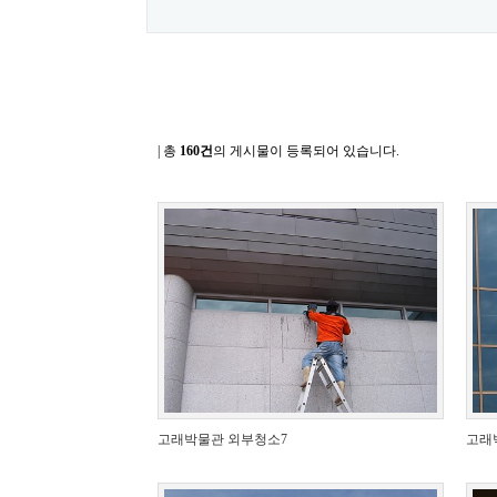
| 총
160건
의 게시물이 등록되어 있습니다.
고래박물관 외부청소7
고래