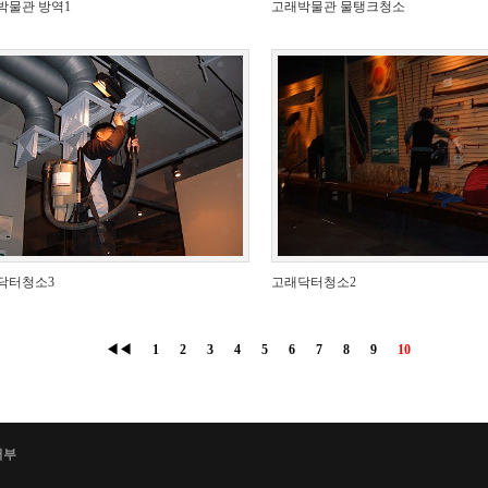
박물관 방역1
고래박물관 물탱크청소
닥터청소3
고래닥터청소2
◀◀
1
2
3
4
5
6
7
8
9
10
거부