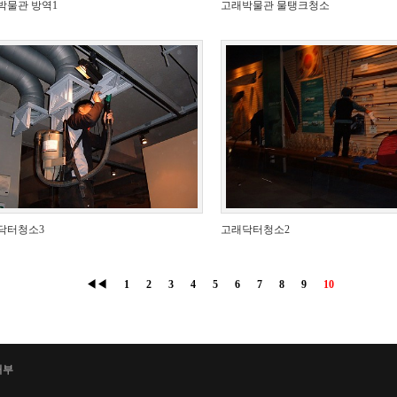
박물관 방역1
고래박물관 물탱크청소
닥터청소3
고래닥터청소2
◀◀
1
2
3
4
5
6
7
8
9
10
거부