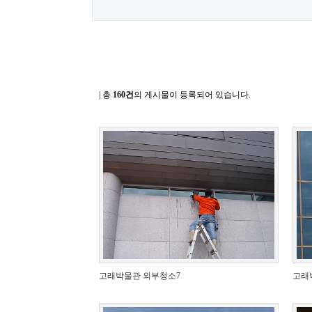
| 총
160건
의 게시물이 등록되어 있습니다.
고래박물관 외부청소7
고래