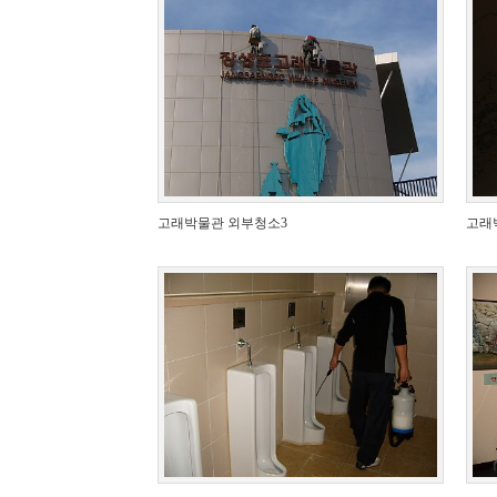
고래박물관 외부청소3
고래