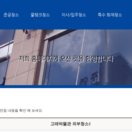
준공청소
물탱크청소
이사/입주청소
특수 화재청소
첩 내용을 확인 해 보세요.
고래박물관 외부청소1