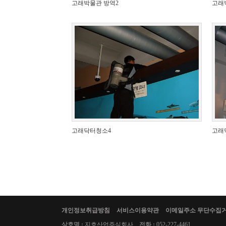
고래박물관 방역2
고래
고래닥터청소4
고래
개인정보취급방침
서비스이용약관
이메일주소 무단수집
상호명 :
지호산업주식회사
전화 :
052-227-4461