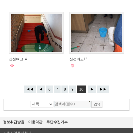
신선여고14
신선여고13
◀◀
◀
6
7
8
9
10
▶
▶▶
정보취급방침
이용약관
무단수집거부
지호산업주식회사