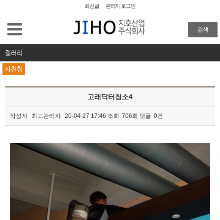
최신글
관리자 로그인
공장청소
검색
외벽청소
갤러리
사진첩
준공청소
고래닥터청소4
물탱크청소
작성자
최고관리자
20-04-27 17:46
조회
706회
댓글
0건
이사/입주청소
본문
특수 화재청소
방역
주요업무 및 실적