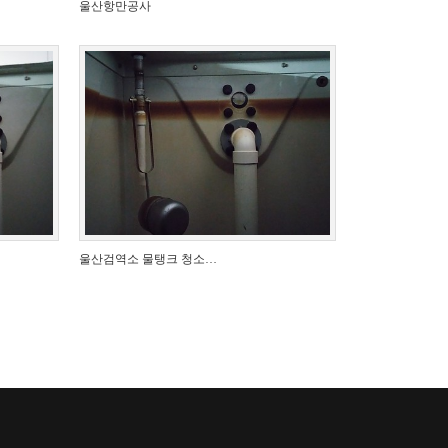
울산항만공사
울산검역소 물탱크 청소…