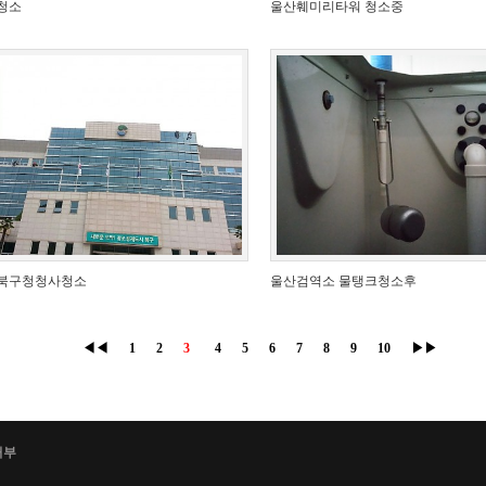
청소
울산훼미리타워 청소중
북구청청사청소
울산검역소 물탱크청소후
◀◀
1
2
3
4
5
6
7
8
9
10
▶▶
거부