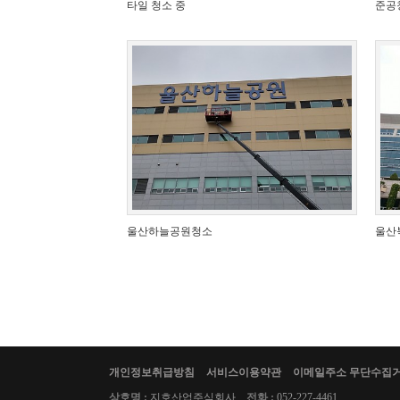
타일 청소 중
준공
울산하늘공원청소
울산
개인정보취급방침
서비스이용약관
이메일주소 무단수집
상호명 :
지호산업주식회사
전화 :
052-227-4461