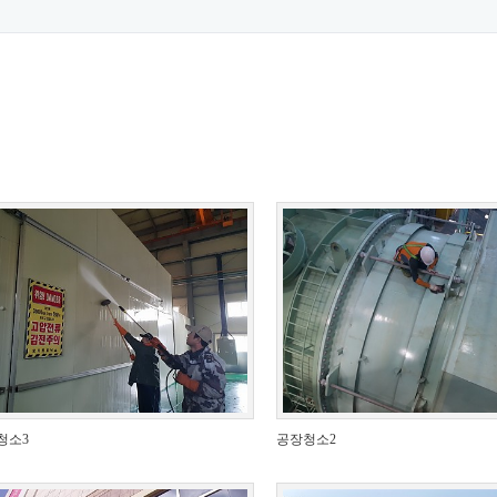
청소3
공장청소2