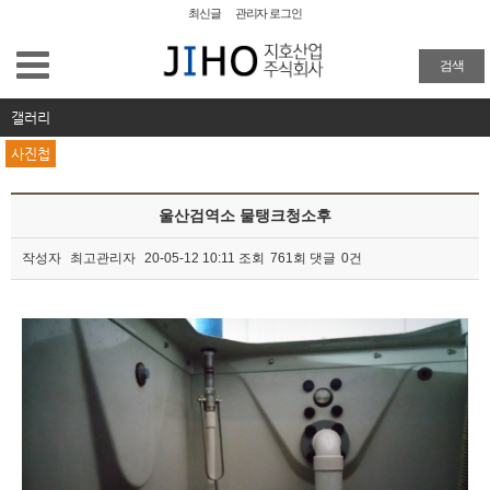
최신글
관리자 로그인
공장청소
검색
외벽청소
갤러리
사진첩
준공청소
울산검역소 물탱크청소후
물탱크청소
작성자
최고관리자
20-05-12 10:11
조회
761회
댓글
0건
이사/입주청소
본문
특수 화재청소
방역
주요업무 및 실적