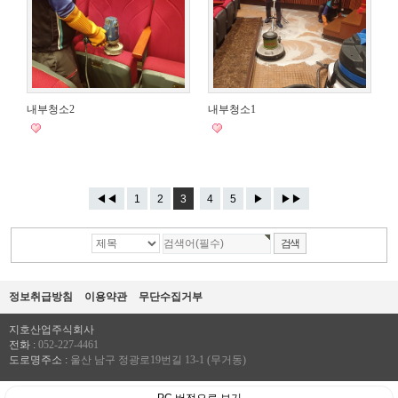
내부청소2
내부청소1
◀◀
1
2
3
4
5
▶
▶▶
정보취급방침
이용약관
무단수집거부
지호산업주식회사
전화 :
052-227-4461
도로명주소 :
울산 남구 정광로19번길 13-1 (무거동)